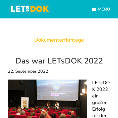
Skip
Skip
MENÜ
to
to
main
footer
LETsDOK
Deutschlandweite
content
Dokumentarfilmtage
Dokumentarfilmtage
Das war LETsDOK 2022
22. September 2022
LETsDO
K 2022
ein
großer
Erfolg
für den