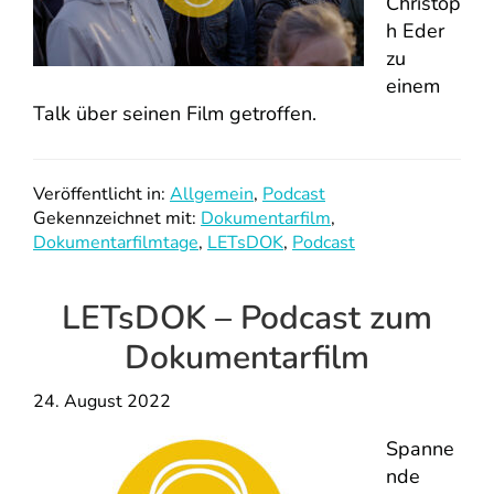
Christop
h Eder
zu
einem
Talk über seinen Film getroffen.
Veröffentlicht in:
Allgemein
,
Podcast
Gekennzeichnet mit:
Dokumentarfilm
,
Dokumentarfilmtage
,
LETsDOK
,
Podcast
LETsDOK – Podcast zum
Dokumentarfilm
24. August 2022
Spanne
nde