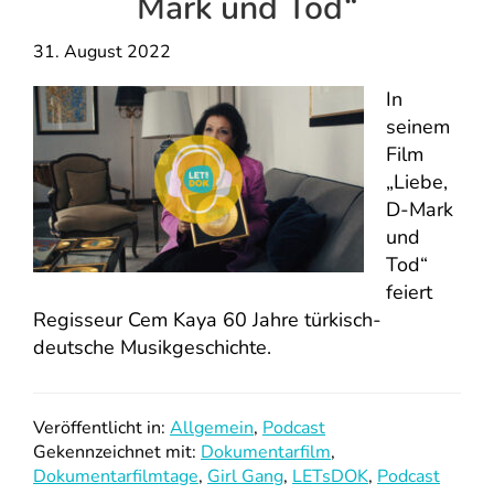
Mark und Tod“
31. August 2022
In
seinem
Film
„Liebe,
D-Mark
und
Tod“
feiert
Regisseur Cem Kaya 60 Jahre türkisch-
deutsche Musikgeschichte.
Veröffentlicht in:
Allgemein
,
Podcast
Gekennzeichnet mit:
Dokumentarfilm
,
Dokumentarfilmtage
,
Girl Gang
,
LETsDOK
,
Podcast