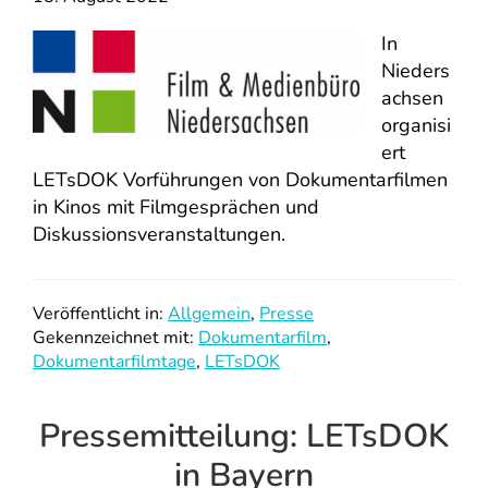
In
Nieders
achsen
organisi
ert
LETsDOK Vorführungen von Dokumentarfilmen
in Kinos mit Filmgesprächen und
Diskussionsveranstaltungen.
Veröffentlicht in:
Allgemein
,
Presse
Gekennzeichnet mit:
Dokumentarfilm
,
Dokumentarfilmtage
,
LETsDOK
Pressemitteilung: LETsDOK
in Bayern