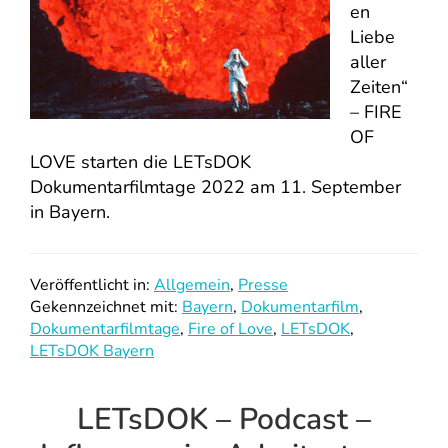
en
Liebe
aller
Zeiten“
– FIRE
OF
LOVE starten die LETsDOK
Dokumentarfilmtage 2022 am 11. September
in Bayern.
Veröffentlicht in:
Allgemein
,
Presse
Gekennzeichnet mit:
Bayern
,
Dokumentarfilm
,
Dokumentarfilmtage
,
Fire of Love
,
LETsDOK
,
LETsDOK Bayern
LETsDOK – Podcast –