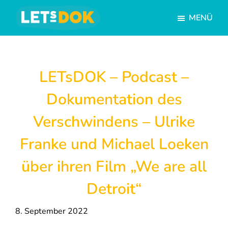
Skip
Skip
MENÜ
to
to
main
footer
LETsDOK
Deutschlandweite
content
Dokumentarfilmtage
LETsDOK – Podcast –
Dokumentation des
Verschwindens – Ulrike
Franke und Michael Loeken
über ihren Film „We are all
Detroit“
8. September 2022