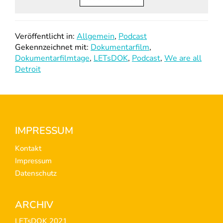
Veröffentlicht in:
Allgemein
,
Podcast
Gekennzeichnet mit:
Dokumentarfilm
,
Dokumentarfilmtage
,
LETsDOK
,
Podcast
,
We are all
Detroit
Footer
IMPRESSUM
Kontakt
Impressum
Datenschutz
ARCHIV
LETsDOK 2021