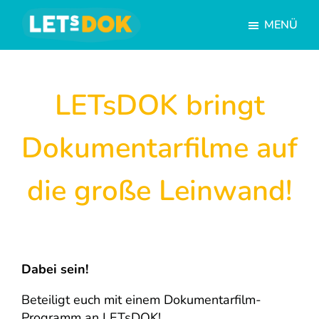
Skip
Skip
MENÜ
to
to
main
footer
LETsDOK
Deutschlandweite
content
Dokumentarfilmtage
LETsDOK bringt
Dokumentarfilme auf
die große Leinwand!
Dabei sein!
Beteiligt euch mit einem Dokumentarfilm-
Programm an LETsDOK!