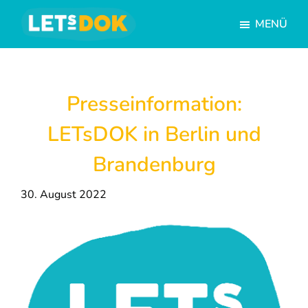
Skip
Skip
MENÜ
to
to
main
footer
LETsDOK
Deutschlandweite
content
Dokumentarfilmtage
Presseinformation:
LETsDOK in Berlin und
Brandenburg
30. August 2022