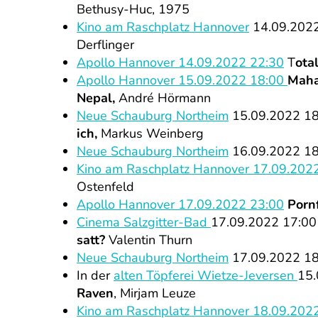
Bethusy-Huc, 1975
Kino am Raschplatz Hannover
14.09.202
Derflinger
Apollo Hannover 14.09.2022 22:30
T
ota
Apollo Hannover 15.09.2022 18:00
Maha
Nepal,
André Hörmann
Neue Schauburg Northeim
15.09.2022 1
ich,
Markus Weinberg
Neue Schauburg Northeim
16.09.2022 1
Kino am Raschplatz Hannover 17.09.202
Ostenfeld
Apollo Hannover 17.09.2022 23:00
Porn
Cinema Salzgitter-Bad
17.09.2022 17:0
satt?
Valentin Thurn
Neue Schauburg Northeim
17.09.2022 1
In der
alten Töpferei Wietze-Jeversen
15.
Raven
, Mirjam Leuze
Kino am Raschplatz Hannover 18.09.202