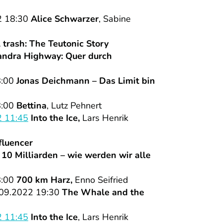
2 18:30
Alice Schwarzer
, Sabine
l trash: The Teutonic Story
ndra Highway: Quer durch
8:00
Jonas Deichmann – Das Limit bin
8:00
Bettina
, Lutz Pehnert
2 11:45
Into the Ice,
Lars Henrik
fluencer
0
10 Milliarden – wie werden wir alle
8:00
700 km Harz,
Enno Seifried
09.2022 19:30
The Whale and the
2 11:45
Into the Ice
, Lars Henrik