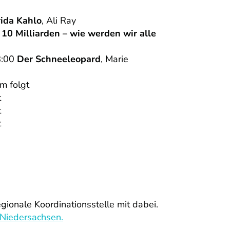
rida Kahlo
, Ali Ray
0
10 Milliarden – wie werden wir alle
8:00
Der Schneeleopard
, Marie
lm folgt
t
t
t
egionale Koordinationsstelle mit dabei.
Niedersachsen.