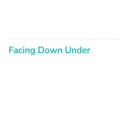
Facing Down Under
Boizenburg – Mecklenburg-Vorpommern
12.09.22 – 16:00 Uhr
Kino Boizenburg