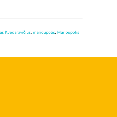
as Kvedaravičius
,
marioupolis
,
Marioupolis