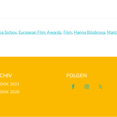
ia Sichov
,
European Film Awards
,
Film
,
Hanna Bilobrova
,
Mant
CHIV
FOLGEN
sDOK 2021
sDOK 2020