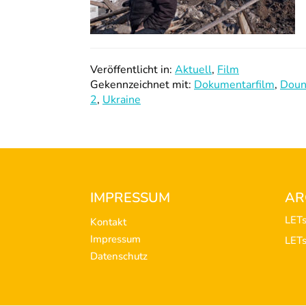
Veröffentlicht in:
Aktuell
,
Film
Gekennzeichnet mit:
Dokumentarfilm
,
Doun
2
,
Ukraine
Footer
IMPRESSUM
AR
LET
Kontakt
Impressum
LET
Datenschutz