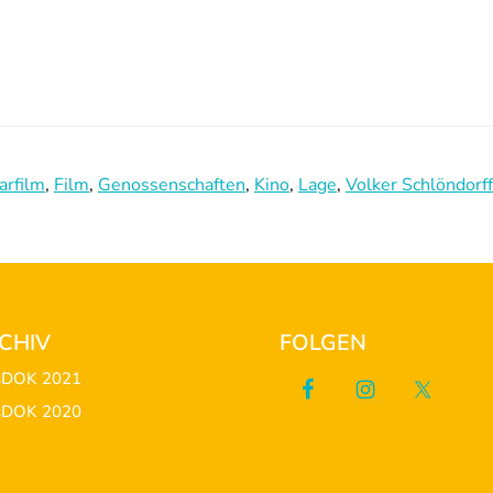
rfilm
,
Film
,
Genossenschaften
,
Kino
,
Lage
,
Volker Schlöndorff
CHIV
FOLGEN
sDOK 2021
sDOK 2020