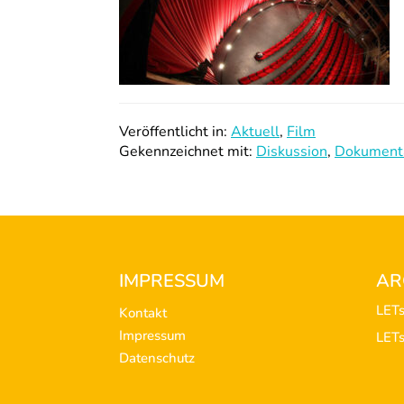
Veröffentlicht in:
Aktuell
,
Film
Gekennzeichnet mit:
Diskussion
,
Dokumenta
Footer
IMPRESSUM
AR
LET
Kontakt
Impressum
LET
Datenschutz