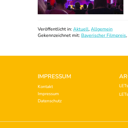
Veröffentlicht in:
Aktuell
,
Allgemein
Gekennzeichnet mit:
Bayerischer Filmpreis
Footer
IMPRESSUM
AR
LET
Kontakt
Impressum
LET
Datenschutz