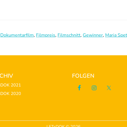
,
Dokumentarfilm
,
Filmpreis
,
Filmschnitt
,
Gewinner
,
Maria Spe
CHIV
FOLGEN
sDOK 2021
sDOK 2020
LETsDOK © 2026