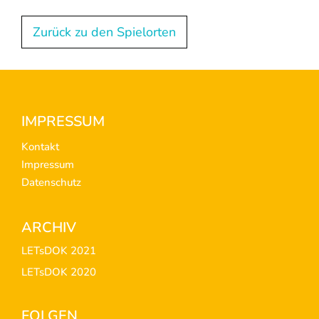
Zurück zu den Spielorten
Footer
IMPRESSUM
Kontakt
Impressum
Datenschutz
ARCHIV
LETsDOK 2021
LETsDOK 2020
FOLGEN