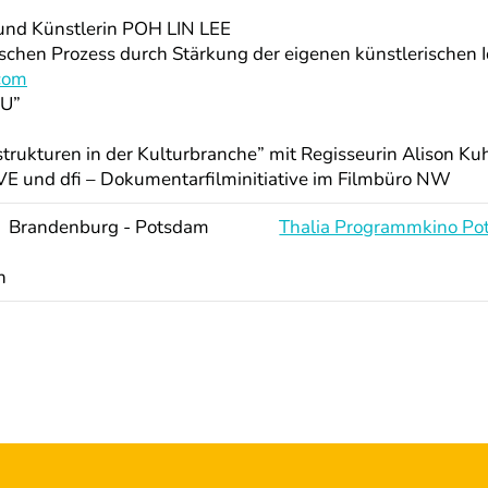
d Künstlerin POH LIN LEE
schen Prozess durch Stärkung der eigenen künstlerischen I
com
OU”
ukturen in der Kulturbranche”
mit Regisseurin Alison Ku
 und dfi – Dokumentarfilminitiative im Filmbüro NW
Brandenburg - Potsdam
Thalia Programmkino P
n