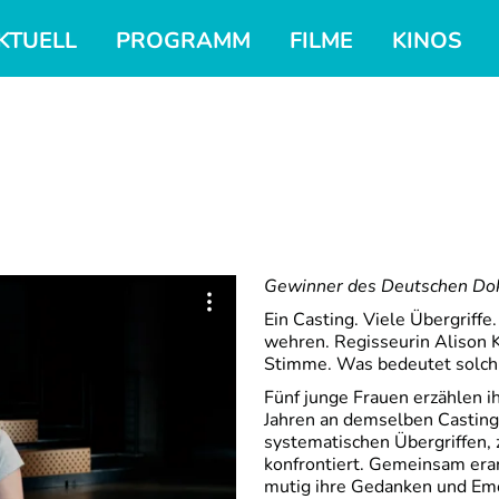
KTUELL
PROGRAMM
FILME
KINOS
Gewinner des Deutschen Doku
Ein Casting. Viele Übergriffe
wehren. Regisseurin Alison K
Stimme. Was bedeutet solch e
Fünf junge Frauen erzählen i
Jahren an demselben Castin
systematischen Übergriffen, 
konfrontiert.
Gemeinsam erarb
mutig ihre Gedanken und Emo