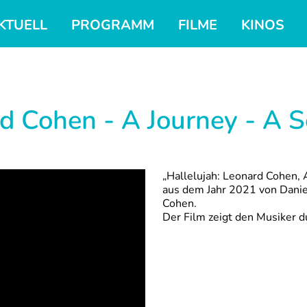
KTUELL
PROGRAMM
FILME
KINOS
rd Cohen - A Journey - A 
„Hallelujah: Leonard Cohen, 
aus dem Jahr 2021 von Danie
Cohen.
Der Film zeigt den Musiker d