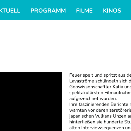
KTUELL
PROGRAMM
FILME
KINOS
Feuer speit und spritzt aus d
Lavaströme schlängeln sich d
Geowissenschaftler Katia und
spektakulärsten Filmaufnahm
aufgezeichnet wurden.
Ihre faszinierenden Berichte
warnten vor deren zerstöreri
japanischen Vulkans Unzen a
hinterließen sie hunderte St
alten Interviewsequenzen u