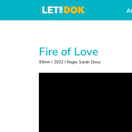
Skip
Skip
Skip
A
to
to
to
primary
main
footer
LETsDOK
Deutschlandweite
navigation
content
Dokumentarfilmtage
Fire of Love
93min I 2022 I Regie: Sarah Dosa