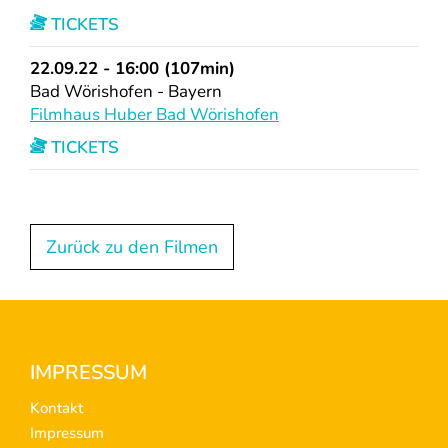
TICKETS
22.09.22 - 16:00 (107min)
Bad Wörishofen - Bayern
Filmhaus Huber Bad Wörishofen
TICKETS
Zurück zu den Filmen
Footer
IMPRESSUM
Kontakt
Impressum